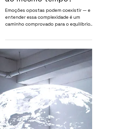
COMPORTAMENTAL
Emoções em Camadas: o
que acontece quando
sentimos coisas opostas
ao mesmo tempo?
Emoções opostas podem coexistir — e
entender essa complexidade é um
caminho comprovado para o equilíbrio
emocional e a saúde mental Por Revista
Entre Asanas É possível sentir alívio e
tristeza ao mesmo tempo? Amor e medo
podem coexistir? E por que, em certos
momentos da vida, a sensação não é
exatamente alegria nem exatamente dor
— mas algo entre os dois? Essas