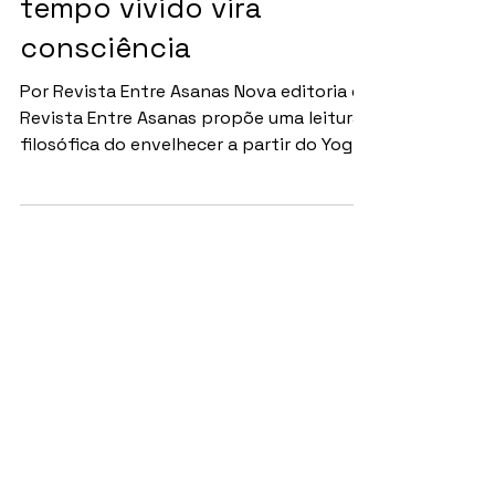
GALERA 50+ | Entre Ciclos
Galera 50+: quando o
tempo vivido vira
consciência
Por Revista Entre Asanas Nova editoria da
Revista Entre Asanas propõe uma leitura
filosófica do envelhecer a partir do Yoga
e do Budismo A partir desta edição, a