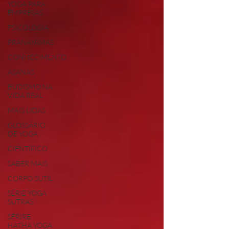
YOGA PARA
EMPRESAS
PSICOLOGIA
PRANAYAMAS
CONHECIMENTO
ASANAS
BUDISMO NA
VIDA REAL
MAIS LIDAS
GLOSSÁRIO
DE YOGA
CIENTÍFICO
SABER MAIS
CORPO SUTIL
SÉRIE YOGA
SUTRAS
SÉRIRE
HATHA YOGA