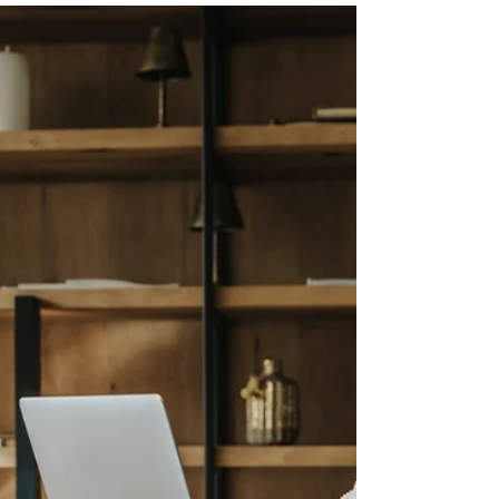
entra na história da
filosofia? (resumo claro
e cronológico)
Por Revista Entre Asanas O ser humano
sempre buscou entender quem é, por que
sofre, como viver com dignidade, clareza
e sentido. Da Grécia à Índia, do Egito ao
Japão, do deserto ao Himalaia, mentes
inquietas perguntaram as mesmas coisas:
— O que é a mente?— O que é a verdade?
— O que é viver bem?— O que significa ser
livre? A história da filosofia é a história
dessa busca — múltipla, profunda,
humana. Mas quase sempre ela é contada
de forma incompleta. Ensina-se Sócrates,
Plat