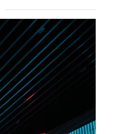
Ansiedade, estresse crônico e
esgotamento emocional crescem no
mundo inteiro e indicam uma mudança de
paradigma: reduzir o ruído interno deixou
de ser um luxo espiritual e passou a ser
uma necessidade coletiva. Por Redação
Vivemos um paradoxo contemporâneo.
Enquanto o interesse por bem-estar,
autocuidado e espiritualidade cresce de
forma consistente, os índices de
ansiedade, estresse e sensação de
esgotamento também aumentam. Dados
da Organização Mundial da Saúde (OMS)
indica