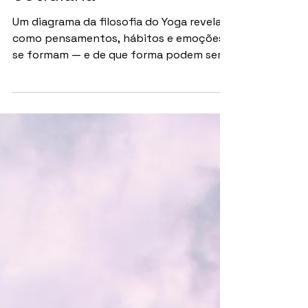
SAÚDE MENTAL
O Sistema do Yoga: um
mapa prático para a vida
cotidiana
Um diagrama da filosofia do Yoga revela
como pensamentos, hábitos e emoções
se formam — e de que forma podem ser
ajustados na vida contemporânea. Por
Redação Por décadas, o Yoga foi
apresentado ao grande público quase
exclusivamente como um conjunto de
posturas físicas e técnicas respiratórias.
No entanto, o diagrama “O Sistema do
Yoga” , desenvolvido pela Escola Riserva
Zen Yoga Life, revela algo mais profundo:
o Yoga como um sistema completo de