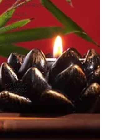
COMPORTAMENTO
DESTAQUE
CORPO
VIVER MAIS
O POVO QUER
SABER
CURSOS
TERAPIAS
NR1 EM
PAUTA
EXCLUSIVO
MEMBROS