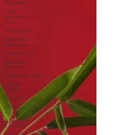
PRADIPIKA
SÉRIE
BHAGAVAD
GITA
CURADORIA
GALERA 50+ |
Entre Ciclos
ALIMENTAÇÃO
DESTAQUE
PRINCIPAL
SUSTENTABILIDADE
CORPO E
MENTE
VIDA ZEN
DESTAQUE
MENTE
POR DENTRO
DA MENTE
DESTAQUE