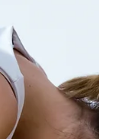
da atenção plena (Mindfulness)
Ensinamento: Focar no momento
presente é essencial. Não se prender ao
passado nem se preocupar com o futuro
pode aliviar a ansiedade e o sofrimento.
Citaç