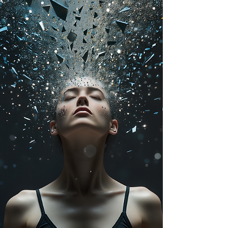
Yoga é ou não uma doutrina? A resposta
exige cuidado, contexto e,
principalmente, compreensão das
diferenças culturais entre Oriente e
Ocidente. Este artigo propõe esclarecer o
termo sem reducionismos, respeitando
tanto