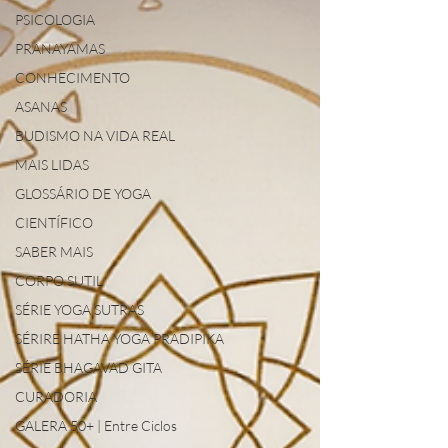
PSICOLOGIA
PRANAYAMAS
CONHECIMENTO
ASANAS
BUDISMO NA VIDA REAL
MAIS LIDAS
GLOSSÁRIO DE YOGA
CIENTÍFICO
SABER MAIS
CORPO SUTIL
SÉRIE YOGA SUTRAS
SÉRIRE HATHA YOGA PRADIPIKA
SÉRIE BHAGAVAD GITA
CURADORIA
GALERA 50+ | Entre Ciclos