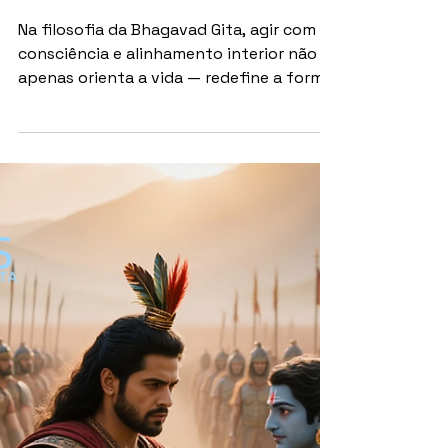
SÉRIE BHAGAVAD GITA
Dharma e Karma: A lei
invisível que conecta
escolhas, propósito e
destino
Na filosofia da Bhagavad Gita, agir com
consciência e alinhamento interior não
apenas orienta a vida — redefine a forma
como lidamos com resultados, desafios e
sentido. Por Redação Em um mundo
movido por metas, resultados e
recompensas imediatas, a ideia de que
nossas ações possuem um impacto que