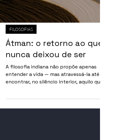
FILOSOFIAS
Átman: o retorno ao que
nunca deixou de ser
A filosofia indiana não propõe apenas
entender a vida — mas atravessá-la até
encontrar, no silêncio interior, aquilo que
é eterno. Por Redação O que em nós não
muda? Em meio às transformações do
corpo, às oscilações da mente e às
exigências da vida cotidiana, existe uma
pergunta silenciosa que atravessa os