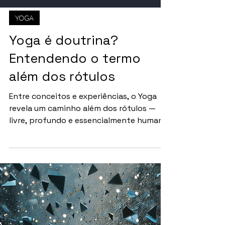
YOGA
Yoga é doutrina?
Entendendo o termo
além dos rótulos
Entre conceitos e experiências, o Yoga
revela um caminho além dos rótulos —
livre, profundo e essencialmente humano
Por Redação Em uma recente palestra,
uma frase chamou a atenção: “a popular
doutrina da ioga” . A expressão
reacendeu um debate antigo — afinal,