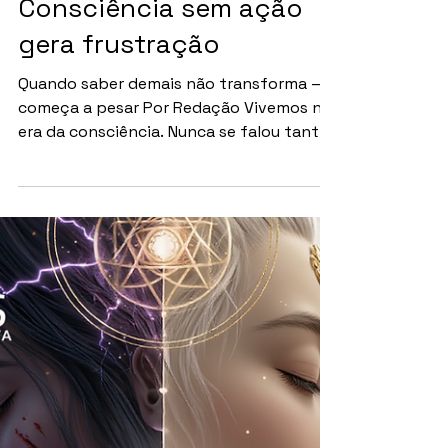
SAÚDE MENTAL
Consciência sem ação
gera frustração
Quando saber demais não transforma — e
começa a pesar Por Redação Vivemos na
era da consciência. Nunca se falou tanto
sobre autoconhecimento, saúde mental,
espiritualidade e desenvolvimento
pessoal. Segundo dados da World Health
Organization, os transtornos
relacionados à ansiedade e depressão