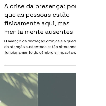
SAÚDE MENTAL
A crise da presença: por
que as pessoas estão
fisicamente aqui, mas
mentalmente ausentes
O avanço da distração crônica e a queda
da atenção sustentada estão alterando o
funcionamento do cérebro e impactando
relações, produtividade e a forma como o
ser humano experiencia a própria vida.
Por Redação Um fenômeno silencioso e