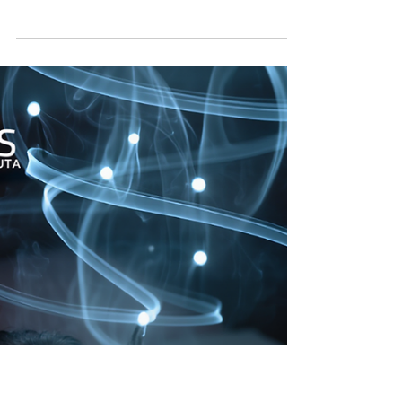
SÉRIE BHAGAVAD GITA
Agir sem se prender: o
ensinamento radical do
desapego na Bhagavad
Gita
Entre o dever e o resultado, a Bhagavad
Gita revela um caminho de liberdade: agir
com totalidade, mas sem se aprisionar às
consequências. Em meio a um campo de
batalha, entre o dever e o colapso
emocional, nasce um dos ensinamentos
mais profundos da filosofia indiana. A
Bhagavad Gita não apresenta o Yoga
como fuga do mundo, mas como uma
forma de estar nele com lucidez. No