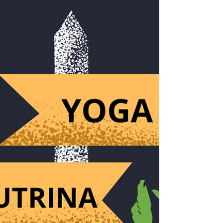
séculos: há algo em nós que permanece?
Na obra As Filosofias da Índia, o
historiador e estudioso das tradições
orientais Heinrich Zimmer apresenta uma
resposta central à fi