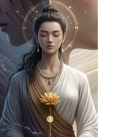
cresceram mais de 25% no mundo nos
últimos anos — mesmo com o aumento
do acesso à informação sobre bem-estar.
Esse paradoxo revela uma questão
silenciosa: por que, mesmo sabendo
tanto s