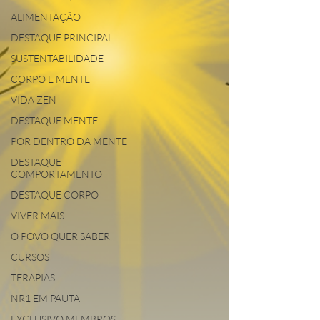
ALIMENTAÇÃO
DESTAQUE PRINCIPAL
SUSTENTABILIDADE
CORPO E MENTE
VIDA ZEN
DESTAQUE MENTE
POR DENTRO DA MENTE
DESTAQUE
COMPORTAMENTO
DESTAQUE CORPO
VIVER MAIS
O POVO QUER SABER
CURSOS
TERAPIAS
NR1 EM PAUTA
EXCLUSIVO MEMBROS