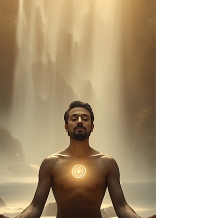
consciência Por Redação A busca por
compreender o Yoga em sua essência nos
leva a explorar suas raízes filosóficas, que
são tão profundas quanto práticas. Entre
as diversas escolas de pensamento que
influenciaram o Yoga, a filosofia Samkhya
destaca-se por sua abordagem dualista e
analítica da realidade. Ao mergulhar nessa