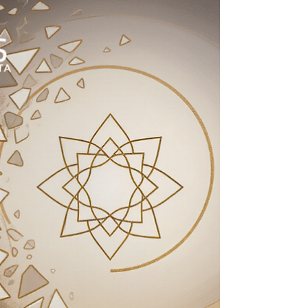
contemporâneas vêm encontrando
paralelos entre estados descritos
tradicionalmente pelo Yoga e
mecanismos neurofisiológicos ligados ao
estresse e à recuperação. Por Redação
Nunca estivemos tão cansados. Não é um
cansaço necessariamente do corpo, mas
um esgotamento mais profundo, mais
difuso. Uma fadiga que permanece
mesmo após o descanso. Uma sensação