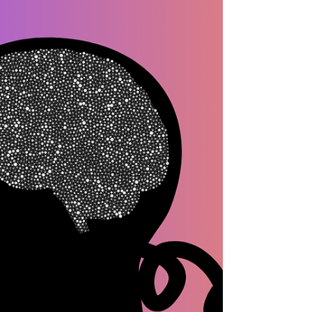
transformações reais no cérebro humano
Por Redação A meditação, por muito
tempo associada apenas à
espiritualidade, vem sendo cada vez mais
investigada pela ciência. O que antes era
descrito poeticamente nos
ensinamentos do sábio Patanjali, hoje
encontra respaldo em exames de
neuroimagem e estudos clínicos. No
centro dessa convergência entre
tradição e ciência estão três estados
fundamentais da práti