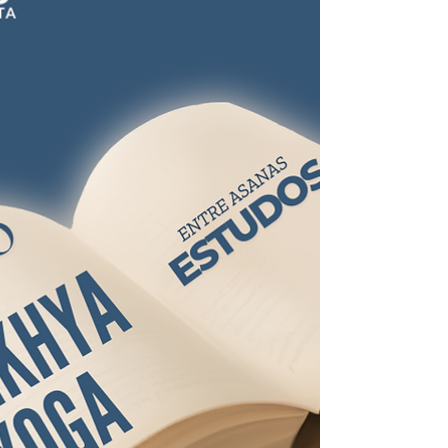
corpo, às oscilações da mente e às
exigências da vida cotidiana, existe uma
pergunta silenciosa que atravessa os
séculos: há algo em nós que permanece?
Na obra As Filosofias da Índia, o
historiador e estudioso das tradições
orientais Heinrich Zimmer apresenta uma
resposta central à fi