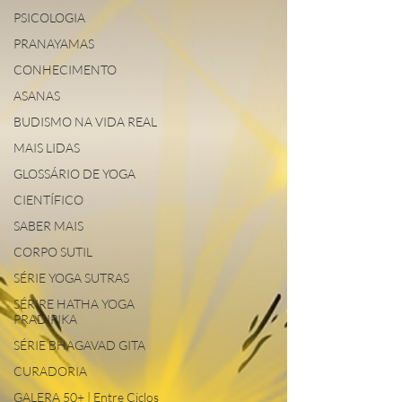
PSICOLOGIA
PRANAYAMAS
CONHECIMENTO
ASANAS
BUDISMO NA VIDA REAL
MAIS LIDAS
GLOSSÁRIO DE YOGA
CIENTÍFICO
SABER MAIS
CORPO SUTIL
SÉRIE YOGA SUTRAS
SÉRIRE HATHA YOGA
PRADIPIKA
SÉRIE BHAGAVAD GITA
CURADORIA
GALERA 50+ | Entre Ciclos