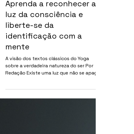
MEDITAÇÃO
Aprenda a reconhecer a
luz da consciência e
liberte-se da
identificação com a
mente
A visão dos textos clássicos do Yoga
sobre a verdadeira natureza do ser Por
Redação Existe uma luz que não se apaga.
Ela não depende do sol, nem da
eletricidade, nem do olhar do outro.
Segundo a tradição do Yoga, essa luz é a
própria consciência — aquilo que vê, mas
não é visto; que percebe, mas não é
afetado. É o que os textos clássicos