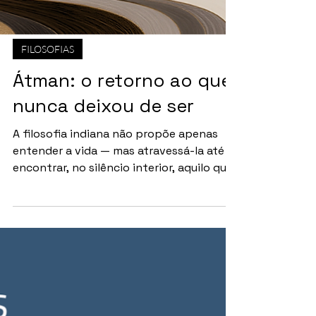
FILOSOFIAS
Átman: o retorno ao que
nunca deixou de ser
A filosofia indiana não propõe apenas
entender a vida — mas atravessá-la até
encontrar, no silêncio interior, aquilo que
é eterno. Por Redação O que em nós não
muda? Em meio às transformações do