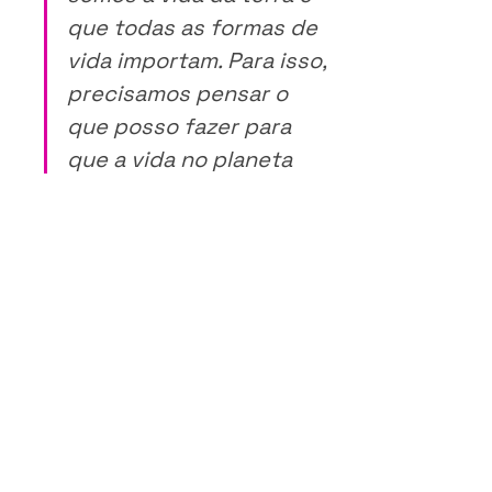
que todas as formas de 
vida importam. Para isso, 
precisamos pensar o 
que posso fazer para 
que a vida no planeta 
seja melhor, sem guerras 
e sem fronteiras”.
“Cuido de seres humanos e 
quero que eles despertem”.
E se a união é importante, Monja 
Coen salienta: 
“O importante não é o 