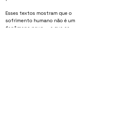
Esses textos mostram que o 
sofrimento humano não é um 
fenômeno novo — e que os 
caminhos para a libertação 
continuam disponíveis.
A prática começa no corpo, 
mas não termina nele
O Yoga físico é frequentemente a 
porta de entrada. No entanto, os 
textos clássicos deixam claro que o 
objetivo final não é a flexibilidade 
do corpo, mas a liberdade da mente.
Cada postura é uma 