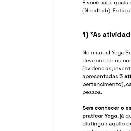
E você sabe quais 
(Nirodhah). Então 
1) "As ativida
No manual Yoga Sut
deve conter ou con
(evidências, inven
apresentadas 5 
at
pertencimento), ca
pessoa.
Sem conhecer o esc
praticar Yoga
, já 
distinguir aquilo 