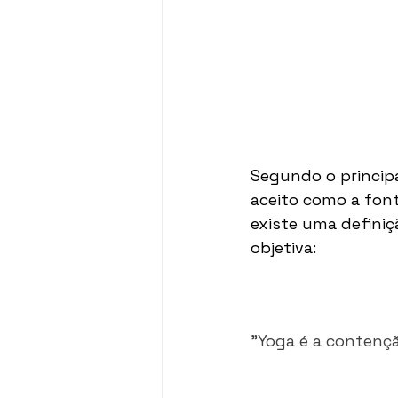
Segundo o principa
aceito como a fon
existe uma definiç
objetiva:
"Yoga é a contençã