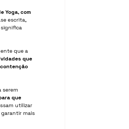
de Yoga, com 
e escrita, 
ignifica 
mente que a 
tividades que 
 contenção 
a serem 
para que 
ssam utilizar 
garantir mais 