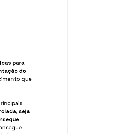
icas para 
ntação do 
cimento que 
incipais 
olada, seja 
onsegue 
consegue 