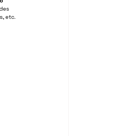
o 
des 
, etc.