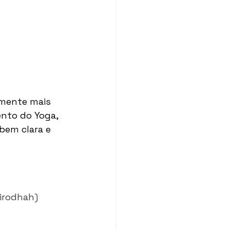
lmente mais 
nto do Yoga, 
bem clara e 
Nirodhah) 