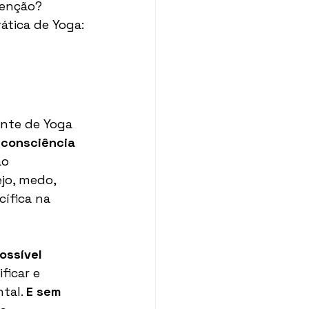
tenção? 
ática de Yoga:
ante de Yoga 
 consciência
o 
jo, medo, 
ífica na 
ossível 
ficar e 
tal. 
E sem 