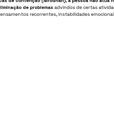
cas de contenção (Nirodhah), a pessoa não atua n
liminação de problemas 
advindos de certas ativida
ensamentos recorrentes, instabilidades emocionais