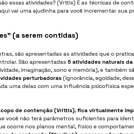
são essas atividades? (Vrttis) E as técnicas de con
aqui vai uma ajudinha para você incrementar sua pr
des" (a serem contidas)
ras, são apresentadas as atividades que o pratic
trolar. São apresentadas 
5 atividades naturais da
tividade, imaginação, sono e memória), e também sã
ividades perturbadoras 
(ignorância, egoidade, dese
da uma delas com uma influência psicofísica espec
opo de contenção (Vrittis), fica virtualmente imp
que você não terá parâmetros suficientes para identi
que ocorre nos planos mental, físico e comportamen