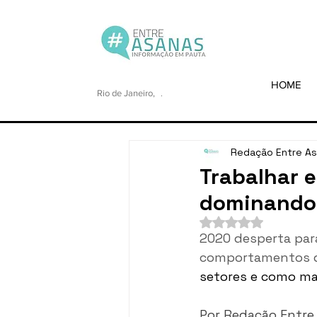
HOME
Rio de Janeiro,
.
Redação Entre A
Trabalhar 
dominando
Avaliado com NaN de
2020 desperta para
comportamentos 
setores e como ma
Por Redação Entre