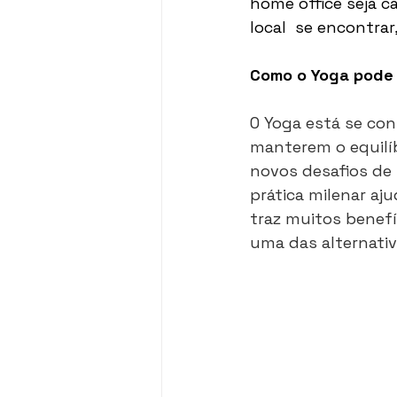
home office seja c
local  se encontra
Como o Yoga pode 
O Yoga está se co
manterem o equilíb
novos desafios de 
prática milenar aju
traz muitos benef
uma das alternati