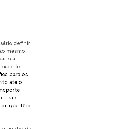
ário definir 
, ao mesmo 
uado a 
imais de 
ice para os 
nto até o 
ansporte 
outras 
bém, que têm 
am gostar da 