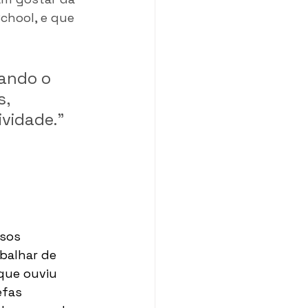
chool, e que 
ando o 
, 
vidade."
sos 
balhar de 
que ouviu 
efas 