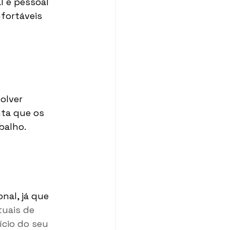
l e pessoal 
fortáveis 
olver 
ta que os 
balho.
nal, já que 
ituais de 
ício do seu 