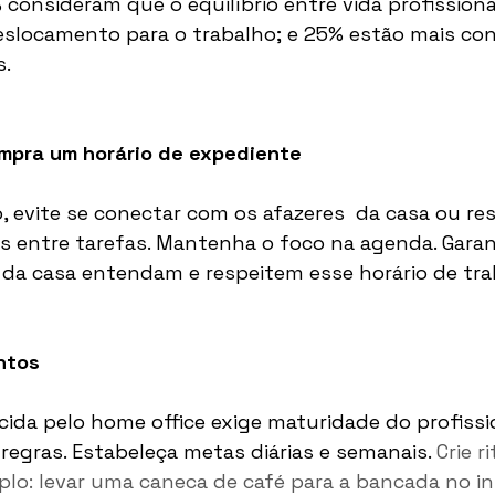
onsideram que o equilíbrio entre vida profissiona
slocamento para o trabalho; e 25% estão mais con
s.
mpra um horário de expediente
, evite se conectar com os afazeres  da casa ou res
s entre tarefas. Mantenha o foco na agenda. Garan
da casa entendam e respeitem esse horário de tra
ntos
ida pelo home office exige maturidade do profissio
regras. Estabeleça metas diárias e semanais. 
Crie r
plo: levar uma caneca de café para a bancada no in