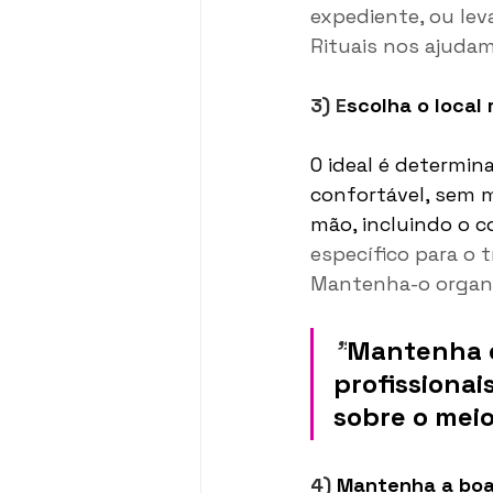
expediente, ou lev
Rituais nos ajudam
3) E
scolha o local
O ideal é determin
confortável, sem m
mão, incluindo o 
específico para o t
Mantenha-o organ
"
Mantenha o
profissionai
sobre o mei
4) 
Mantenha a boa