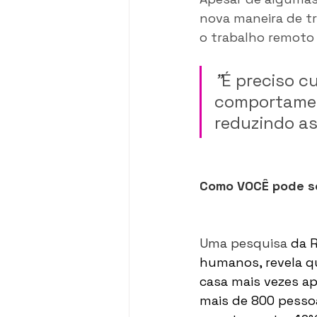
nova maneira de tr
o trabalho remoto 
"
É preciso c
comportamen
reduzindo a
Como VOCÊ pode se
Uma pesquisa
 da 
humanos, revela q
casa mais vezes a
mais de 800 pessoa