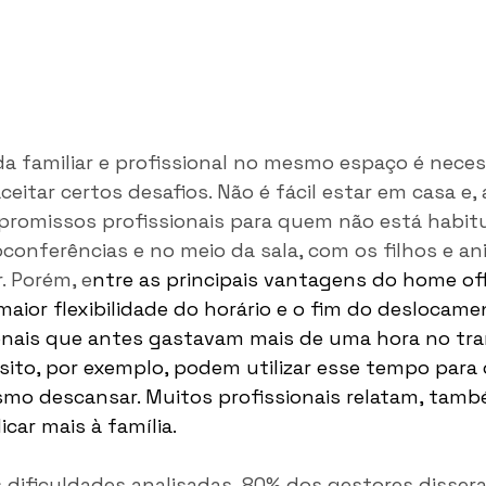
da familiar e profissional no mesmo espaço é necess
ceitar certos desafios. Não é fácil estar em casa e
promissos profissionais para quem não está habit
oconferências e no meio da sala, com os filhos e an
. Porém, e
ntre as principais vantagens do home off
maior flexibilidade do horário e o fim do deslocame
sionais que antes gastavam mais de uma hora no tr
sito, por exemplo, podem utilizar esse tempo para 
smo descansar. Muitos profissionais relatam, tam
car mais à família.
dificuldades analisadas, 80% dos gestores disser