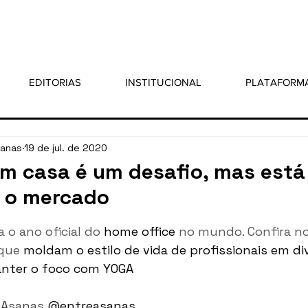
EDITORIAS
INSTITUCIONAL
PLATAFORM
sanas
19 de jul. de 2020
em casa é um desafio, mas está
 o mercado
 5 estrelas.
 o ano oficial do 
home office
 no mundo. Confira n
que
 moldam o estilo de vida de profissionais em di
nter o foco com YOGA
 Asanas 
@entreasanas