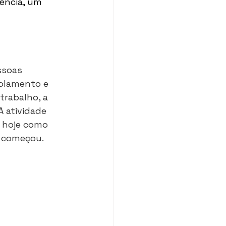
ência, um 
ssoas 
solamento e 
trabalho, a 
A atividade 
 hoje como 
 começou. 