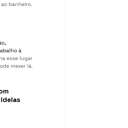
ao banheiro. 
o,  
abalho à 
a esse lugar 
ode mexer lá. 
om 
ideias 