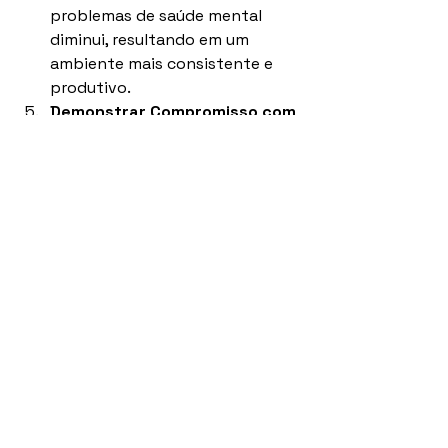
problemas de saúde mental 
diminui, resultando em um 
ambiente mais consistente e 
produtivo.
Demonstrar Compromisso com 
o Bem Estar
: Ao adotar o Yoga, 
as empresas enviam uma 
mensagem clara de que estão 
comprometidas com o bem 
estar de seus funcionários, o 
que pode melhorar a moral e a 
satisfação no trabalho.
Portanto, é hora de os gestores e 
líderes empresariais reconhecerem a 
importância da saúde mental e 
considerarem seriamente a 
implementação do Yoga nas 
empresas. Essa é uma oportunidade 