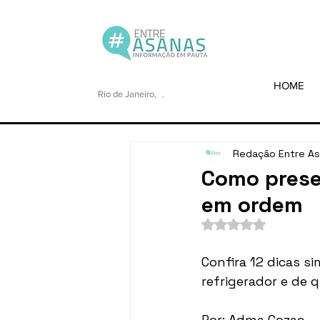
HOME
Rio de Janeiro,
.
Redação Entre A
Como prese
em ordem
Avaliado com NaN de
Confira 12 dicas si
refrigerador e de
Por: Adma Cozac