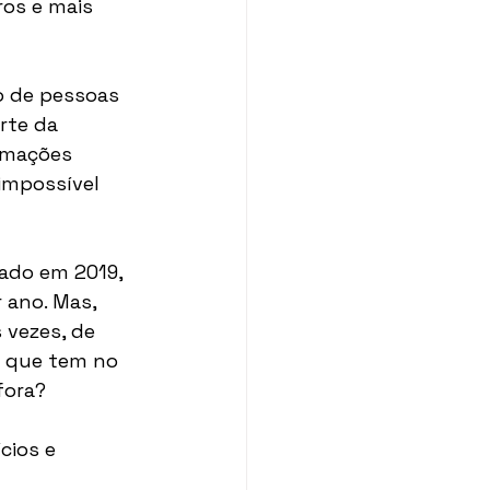
os e mais 
o de pessoas 
rte da 
rmações 
impossível 
cado em 2019, 
 ano. Mas, 
 vezes, de 
 que tem no 
fora? 
cios e 