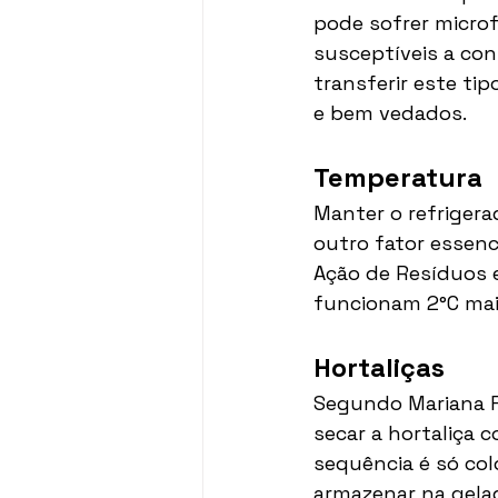
pode sofrer micro
susceptíveis a co
transferir este ti
e bem vedados. 
Temperatura 
Manter o refriger
outro fator essenc
Ação de Resíduos e
funcionam 2°C mai
Hortaliças 
Segundo Mariana Fe
secar a hortaliça 
sequência é só colo
armazenar na gelad