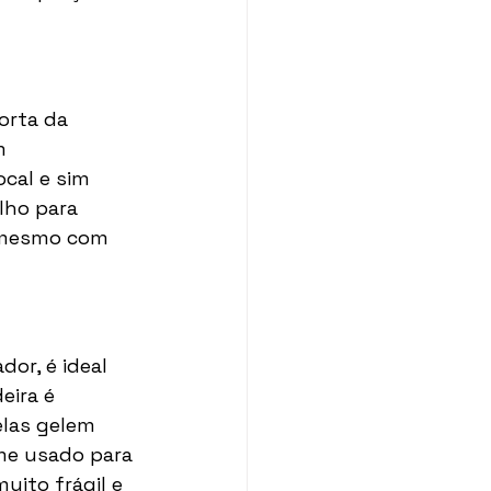
 
orta da 
m 
cal e sim 
lho para 
s mesmo com 
or, é ideal 
eira é 
elas gelem 
lme usado para 
ito frágil e 