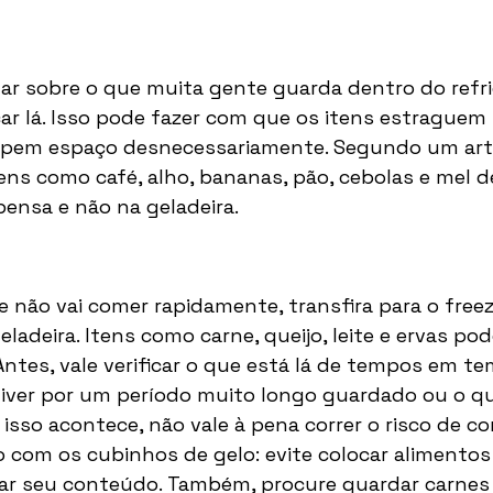
lar sobre o que muita gente guarda dentro do refr
car lá. Isso pode fazer com que os itens estraguem
pem espaço desnecessariamente. Segundo um art
tens como café, alho, bananas, pão, cebolas e mel 
nsa e não na geladeira. 
 não vai comer rapidamente, transfira para o freezer
eladeira. Itens como carne, queijo, leite e ervas pod
Antes, vale verificar o que está lá de tempos em te
iver por um período muito longo guardado ou o qu
e isso acontece, não vale à pena correr o risco de c
o com os cubinhos de gelo: evite colocar alimento
ar seu conteúdo. Também, procure guardar carnes