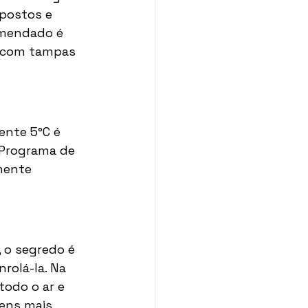
postos e 
omendado é 
s com tampas 
nte 5°C é 
 Programa de 
mente 
 o segredo é 
rolá-la. Na 
todo o ar e 
ens mais 