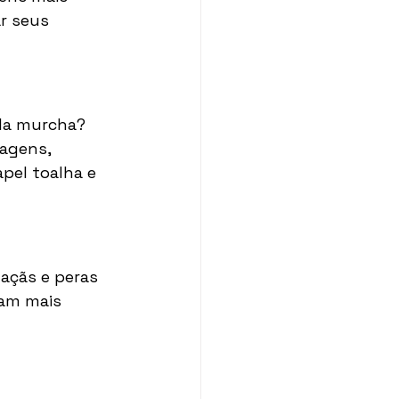
r seus 
la murcha? 
agens, 
pel toalha e 
çãs e peras 
am mais 