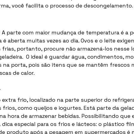
ma, você facilita o processo de descongelamento.
 A parte com maior mudança de temperatura é a p
la é aberta muitas vezes ao dia. Ovos e o leite exige
frias, portanto, procure não armazená-los nesse lo
eladeira.  O ideal é guardar água, condimentos, mo
s na porta, pois são itens que se mantêm fresco
cas de calor. 
r
tra frio, localizado na parte superior do refrigerad
frios, como queijos e iogurtes. Está parte da gelad
na hora de armazenar bebidas. Possibilitando que 
 dica especial para os frios e lácteos: o plástico fi
 de produto após a pesagem em supermercados é mu