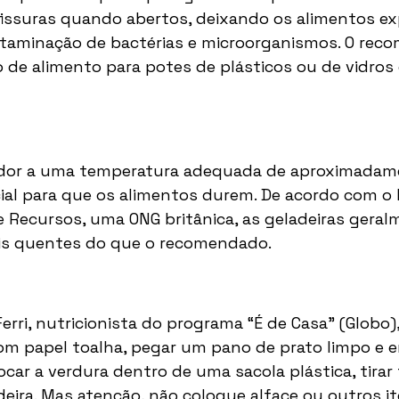
fissuras quando abertos, deixando os alimentos ex
ntaminação de bactérias e microorganismos. O rec
po de alimento para potes de plásticos ou de vidro
ador a uma temperatura adequada de aproximadame
ial para que os alimentos durem. De acordo com o
 Recursos, uma ONG britânica, as geladeiras geral
s quentes do que o recomendado. 
rri, nutricionista do programa “É de Casa” (Globo),
com papel toalha, pegar um pano de prato limpo e en
car a verdura dentro de uma sacola plástica, tirar 
eira. Mas atenção, não coloque alface ou outros it