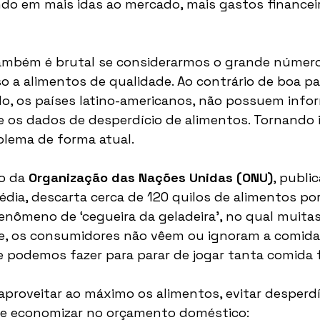
ndo em mais idas ao mercado, mais gastos financeir
também é brutal se considerarmos o grande númer
 a alimentos de qualidade. Ao contrário de boa pa
lo, os países latino-americanos, não possuem info
 os dados de desperdício de alimentos. Tornando 
blema de forma atual.
o da 
Organização das Nações Unidas (ONU)
, publi
ia, descarta cerca de 120 quilos de alimentos por
enômeno de ‘cegueira da geladeira’, no qual muitas
e, os consumidores não vêem ou ignoram a comida
e podemos fazer para parar de jogar tanta comida 
 aproveitar ao máximo os alimentos, evitar desperdí
 economizar no orçamento doméstico: