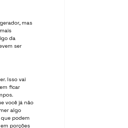
igerador, mas 
 mais 
igo da 
devem ser 
. Isso vai 
em ficar 
mpos. 
e você já não 
omer algo 
s que podem 
 em porções 