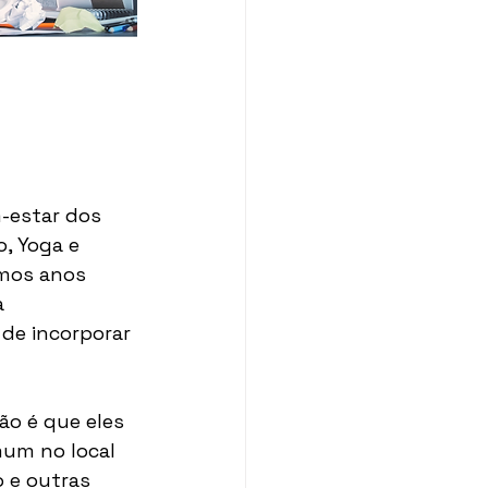
-estar dos 
, Yoga e 
imos anos 
 
 de incorporar 
ão é que eles 
mum no local 
 e outras 