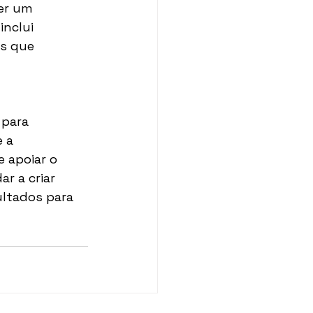
er um 
nclui 
s que 
 para 
 a 
 apoiar o 
r a criar 
ultados para 