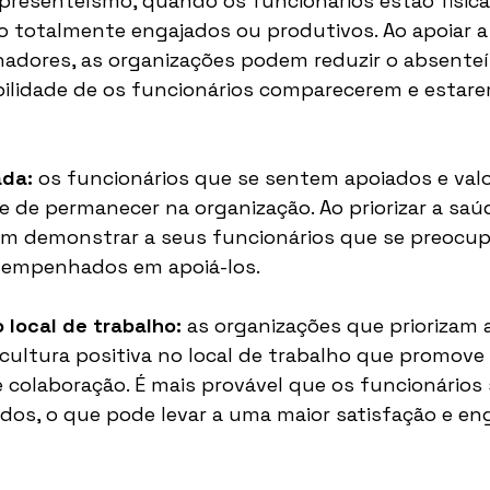
presenteísmo, quando os funcionários estão fisic
o totalmente engajados ou produtivos. Ao apoiar a
hadores, as organizações podem reduzir o absente
ilidade de os funcionários comparecerem e estar
ada:
 os funcionários que se sentem apoiados e val
e de permanecer na organização. Ao priorizar a saú
m demonstrar a seus funcionários que se preocu
 empenhados em apoiá-los.
 local de trabalho:
 as organizações que priorizam 
cultura positiva no local de trabalho que promov
e colaboração. É mais provável que os funcionários
ados, o que pode levar a uma maior satisfação e e