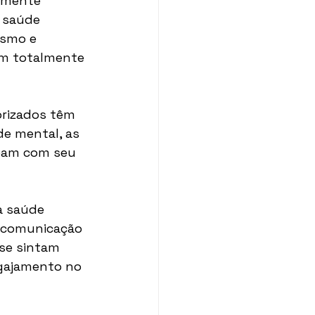
amente 
 saúde 
ísmo e 
em totalmente 
orizados têm 
de mental, as 
pam com seu 
a saúde 
e comunicação 
 se sintam 
ngajamento no 