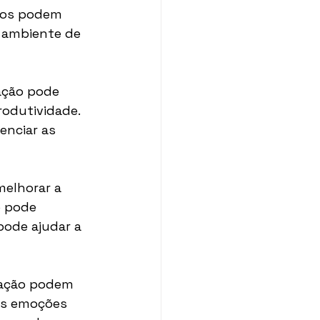
rios podem 
m ambiente de 
ação pode 
odutividade. 
enciar as 
melhorar a 
o pode 
pode ajudar a 
tação podem 
as emoções 