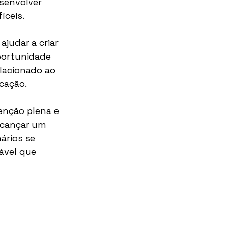
senvolver 
íceis.
judar a criar 
portunidade 
lacionado ao 
cação.
enção plena e 
lcançar um 
ários se 
ável que 