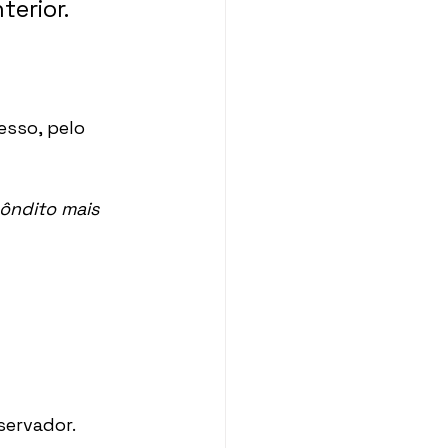
erior.
sso, pelo 
ôndito mais 
servador.