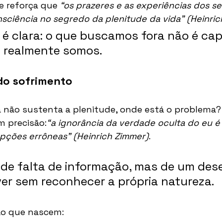
e reforça que 
“os prazeres e as experiências dos se
nsciência no segredo da plenitude da vida”
(Heinri
 clara: o que buscamos fora não é cap
e realmente somos.
l do sofrimento
a não sustenta a plenitude, onde está o problema?
 precisão:
“a ignorância da verdade oculta do eu é
epções errôneas”
(Heinrich Zimmer)
.
 de falta de informação, mas de um des
iver sem reconhecer a própria natureza.
ão que nascem: