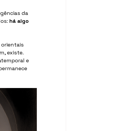
igências da 
os: 
há algo 
 orientais 
m, existe.
atemporal e 
 permanece 