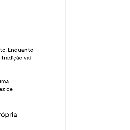
ito. Enquanto 
radição vai 
uma 
az de 
ópria 