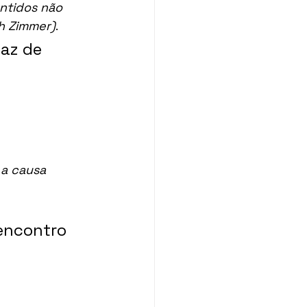
ntidos não 
ch Zimmer)
.
az de 
 a causa 
encontro 