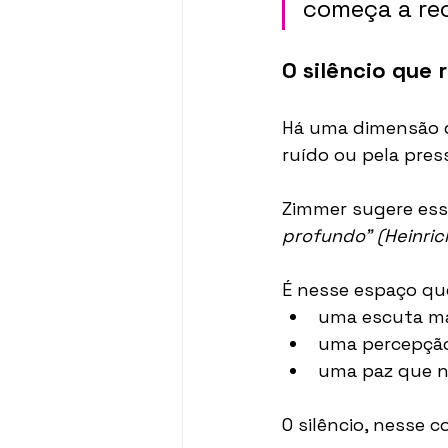
começa a rec
O silêncio que 
Há uma dimensão d
ruído ou pela pres
Zimmer sugere ess
profundo”
(Heinri
É nesse espaço que
uma escuta ma
uma percepçã
uma paz que n
O silêncio, nesse 