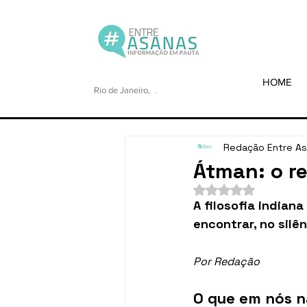
HOME
Rio de Janeiro,
.
Redação Entre A
Átman: o r
Avaliado com NaN de
A filosofia indian
encontrar, no silên
Por Redação
O que em nós 