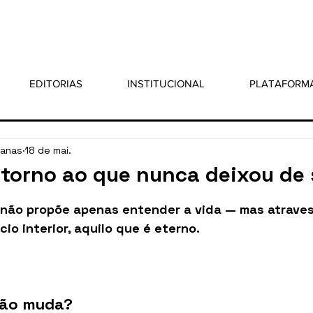
EDITORIAS
INSTITUCIONAL
PLATAFORM
sanas
18 de mai.
etorno ao que nunca deixou de 
 5 estrelas.
a não propõe apenas entender a vida — mas atraves
cio interior, aquilo que é eterno.
não muda?