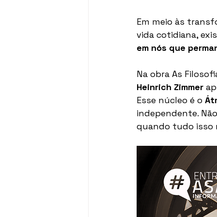
Em meio às transfo
vida cotidiana, ex
em nós que perma
Na obra As Filosofi
Heinrich Zimmer
 ap
Esse núcleo é o 
Át
independente. Não
quando tudo isso