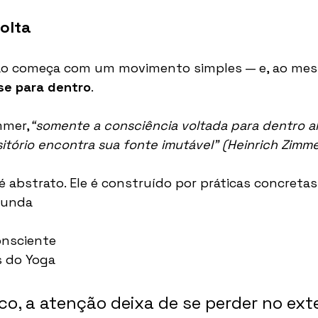
olta
ão começa com um movimento simples — e, ao me
se para dentro
.
mmer,
“somente a consciência voltada para dentro a
itório encontra sua fonte imutável”
(Heinrich Zimme
 abstrato. Ele é construído por práticas concretas
funda
onsciente
s do Yoga
o, a atenção deixa de se perder no exter