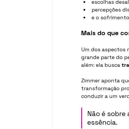
escolhas desa
percepções di
e o sofrimento
Mais do que c
Um dos aspectos ma
grande parte do p
além: ela busca 
tr
Zimmer aponta que
transformação pro
conduzir a um verd
Não é sobre 
essência.