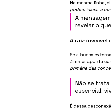
Na mesma linha, el
podem iniciar a co
A mensagem é
revelar o qu
A raiz invisíve
Se a busca extern
Zimmer aponta com
primária das conc
Não se trata
essencial: v
É dessa desconex