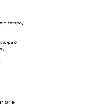
smo tempo, 
lcança o 
r)
.
:
ior e 